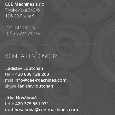
CEE Machines s.r.o.
Tryskovická 343/6
196 00 Praha 9
IČO: 24173215
DIČ: CZ24173215
KONTAKTNÍ OSOBY
Ladislav Loutchan
tel:
+ 420 608 128 200
mail:
info@cee-machines.com
skype:
ladislav.loutchan
Jitka Husáková
tel:
+ 420 775 561 031
mail:
husakova@cee-machines.com