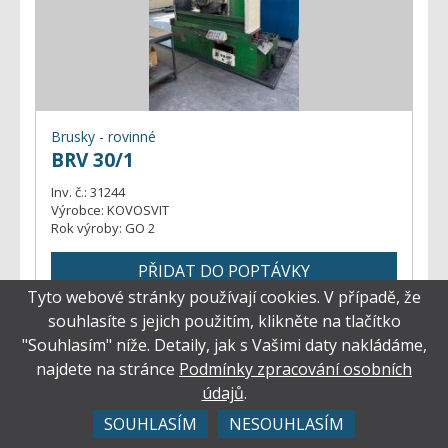
Brusky - rovinné
BRV 30/1
Inv. č.:
31244
Výrobce:
KOVOSVIT
Rok výroby:
GO 2
Tyto webové stránky používají cookies. V případě, že
souhlasíte s jejich použitím, klikněte na tlačítko
"Souhlasím" níže. Detaily, jak s Vašimi daty nakládáme,
najdete na stránce
Podmínky zpracování osobních
údajů
.