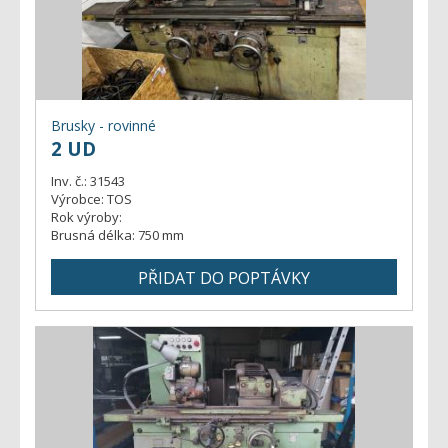
- transferové
Ohýbačky
- pětiosá
- svislé
- vřetenové
- portálová
- vodorovné
- všechny stroje
- ostatní
Plasmové řezačky
- drátu
- periferie
- plechu
- všechny stroje
Rovnačky
- trubek
Brusky - rovinné
- všechny stroje
2 UD
Soustruhy
Inv. č.:
31543
- všechny stroje
Výrobce:
TOS
Stroje na ozubení
Rok výroby:
- polo/automatické
Brusná délka:
750 mm
- CNC
- všechny stroje
Válcovačky závitů
- hrotové
- frézky
- příslušenství
- brusky
- všechny stroje
Vodorovné vyvrtávačky
- obrážečky
- všechny stroje
Vrtačky
- stolové
- deskové
- všechny stroje
Vysekávací stroje
- příslušenství
- radiální