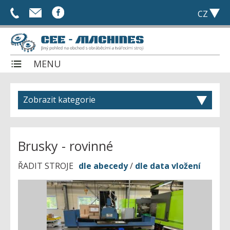
+
info@cee-
CZ
420
machines.com
DE
775
EN
561
PL
030
MENU
RU
Celková nabídka
V čem jsme jiní?
Zobrazit kategorie
Nabízíte stroj?
Vaše poptávka:
0
ks
Hledáte stroj?
Brusky - rovinné
POPTAT
Služby
ŘADIT STROJE
dle abecedy
/
dle data vložení
Reference
Útulek DOGSY, z.s.
Brusky
Kontakt
- všechny stroje
Elektroerozivní stroje