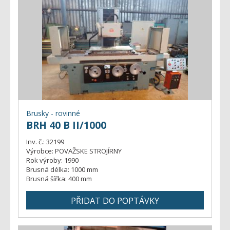
Brusky - rovinné
BRH 40 B II/1000
Inv. č.:
32199
Výrobce:
POVAŽSKE STROJÍRNY
Rok výroby:
1990
Brusná délka:
1000 mm
Brusná šířka:
400 mm