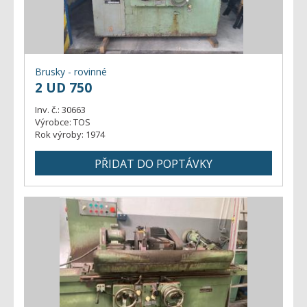
- sloupové
- všechny stroje
Zakružovačky
- souřadnicové
- stolové
- všechny stroje
Ostatní
- plechu
- profilu
Brusky - rovinné
- všechny stroje
2 UD 750
- jeřáby
- pily
Inv. č.:
30663
- kompresory
Výrobce:
TOS
Rok výroby:
1974
- zarovnávačky
- vodní paprsek
- válcovací stroje
- svářecí stroje
- rýsovací desky
- měřící přístroje
- tryskače
- protahovačky
- robot
- vysokozdvižný vozík
- routery