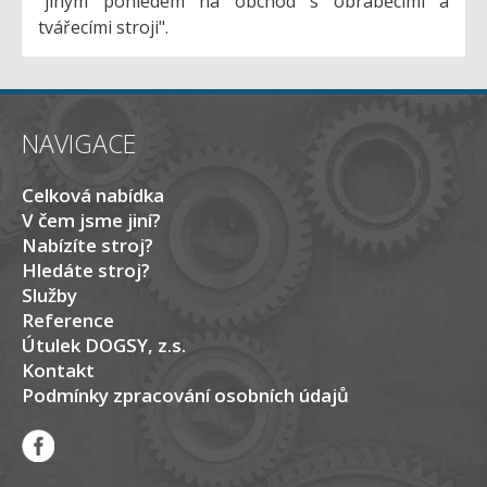
"jiným pohledem na obchod s obráběcími a
tvářecími stroji".
NAVIGACE
Celková nabídka
V čem jsme jiní?
Nabízíte stroj?
Hledáte stroj?
Služby
Reference
Útulek DOGSY, z.s.
Kontakt
Podmínky zpracování osobních údajů